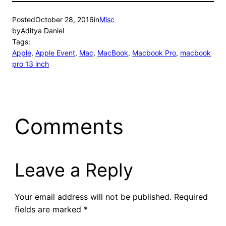
Posted
October 28, 2016
in
Misc
by
Aditya Daniel
Tags:
Apple
, 
Apple Event
, 
Mac
, 
MacBook
, 
Macbook Pro
, 
macbook
pro 13 inch
Comments
Leave a Reply
Your email address will not be published.
Required
fields are marked
*