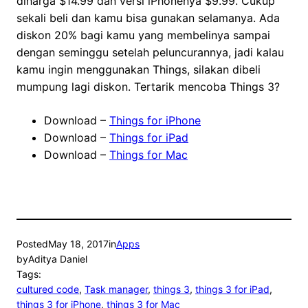
diharga $14.99 dan versi iPhonenya $9.99. Cukup
sekali beli dan kamu bisa gunakan selamanya. Ada
diskon 20% bagi kamu yang membelinya sampai
dengan seminggu setelah peluncurannya, jadi kalau
kamu ingin menggunakan Things, silakan dibeli
mumpung lagi diskon. Tertarik mencoba Things 3?
Download –
Things for iPhone
Download –
Things for iPad
Download –
Things for Mac
Posted
May 18, 2017
in
Apps
by
Aditya Daniel
Tags:
cultured code
, 
Task manager
, 
things 3
, 
things 3 for iPad
, 
things 3 for iPhone
, 
things 3 for Mac