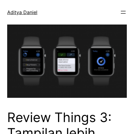
Skip
to
Aditya Daniel
content
Review Things 3:
Tampilan lebih