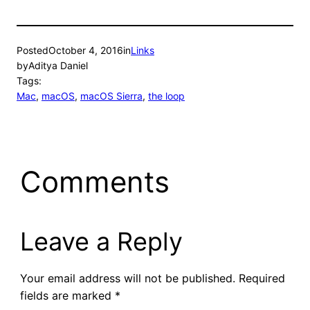
Posted
October 4, 2016
in
Links
by
Aditya Daniel
Tags:
Mac
, 
macOS
, 
macOS Sierra
, 
the loop
Comments
Leave a Reply
Your email address will not be published.
Required
fields are marked
*