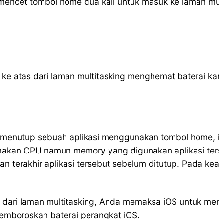
mencet tombol home dua kali untuk masuk ke laman mul
 atas dari laman multitasking menghemat baterai karen
ta menutup sebuah aplikasi menggunakan tombol home, i
nakan CPU namun memory yang digunakan aplikasi ters
an terakhir aplikasi tersebut sebelum ditutup. Pada ke
 dari laman multitasking, Anda memaksa iOS untuk me
 memboroskan baterai perangkat iOS.