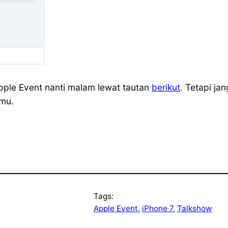
le Event nanti malam lewat tautan
berikut
. Tetapi j
amu.
Tags:
Apple Event
, 
iPhone 7
, 
Talkshow