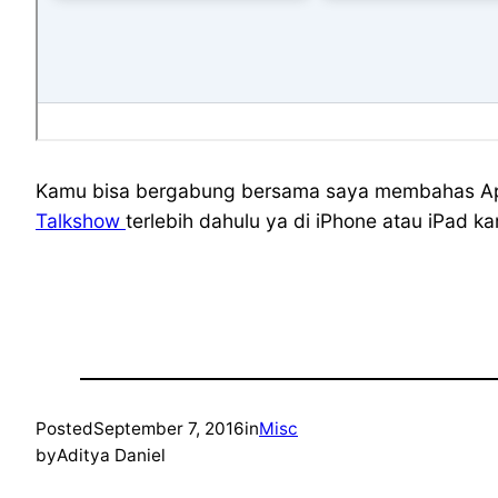
Kamu bisa bergabung bersama saya membahas App
Talkshow
terlebih dahulu ya di iPhone atau iPad k
Posted
September 7, 2016
in
Misc
by
Aditya Daniel