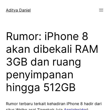
Skip
to
Aditya Daniel
content
Rumor: iPhone 8
akan dibekali RAM
3GB dan ruang
penyimpanan
hingga 512GB
Rumor terbaru terkait kehadiran iPhone 8 hadir dari
situs Weibo asal Tiongkok (via
AppleInsider
).