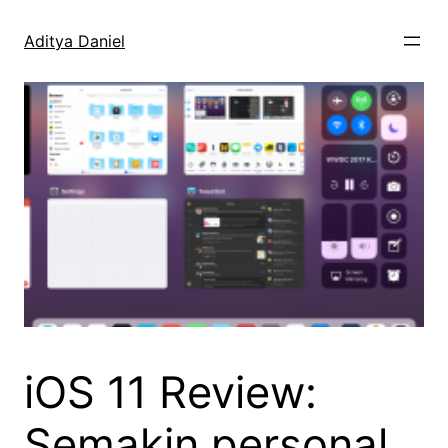
Skip
to
Aditya Daniel
content
iOS 11 Review:
Semakin personal