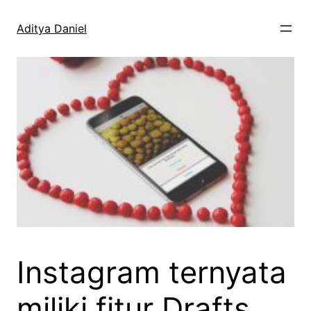
Skip
to
Aditya Daniel
content
Instagram ternyata
miliki fitur Drafts