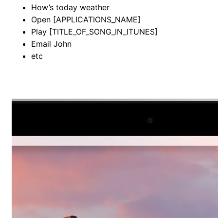
How’s today weather
Open [APPLICATIONS_NAME]
Play [TITLE_OF_SONG_IN_ITUNES]
Email John
etc