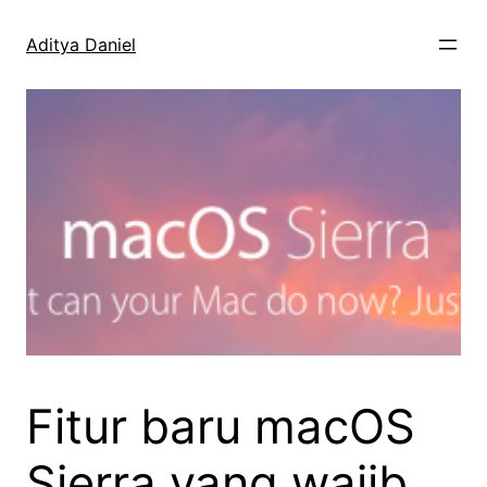
Skip
to
Aditya Daniel
content
Fitur baru macOS
Sierra yang wajib