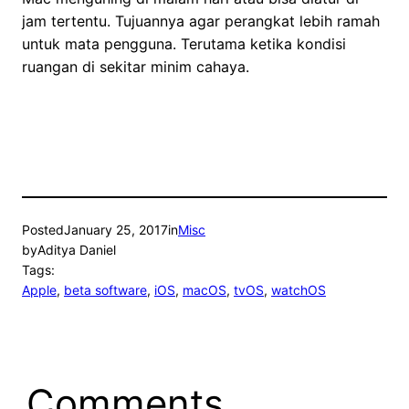
jam tertentu. Tujuannya agar perangkat lebih ramah
untuk mata pengguna. Terutama ketika kondisi
ruangan di sekitar minim cahaya.
Posted
January 25, 2017
in
Misc
by
Aditya Daniel
Tags:
Apple
, 
beta software
, 
iOS
, 
macOS
, 
tvOS
, 
watchOS
Comments