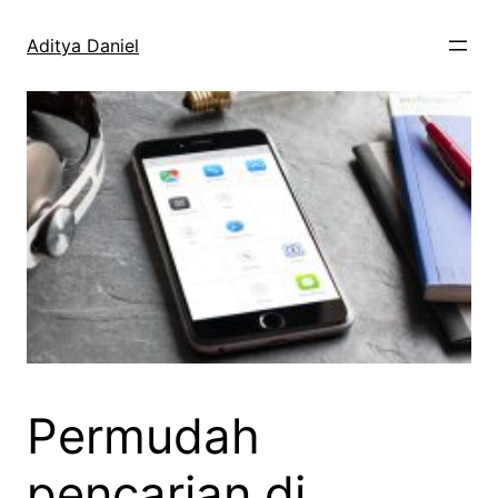
Skip
to
Aditya Daniel
content
Permudah
pencarian di